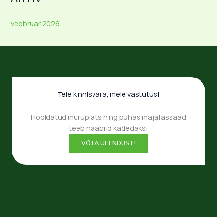
veebruar 2026
Teie kinnisvara, meie vastutus!
Hooldatud muruplats ning puhas majafassaad
teeb naabrid kadedaks!
VÕTA ÜHENDUST!