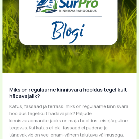
Miks on regulaarne kinnisvara hooldus tegelikult
hädavajalik?
Katus, fassaad ja terrass: miks on regulaarne kinnisvara
hooldus tegelikult hädavajalik? Paljude
kinnisvaraomanike jaoks on maja hooldus teisejärguline
tegevus. Kui katus ei leki, fassaad ei pudene ja
tänavakivid on veel enam-vähem talutava välimusega,