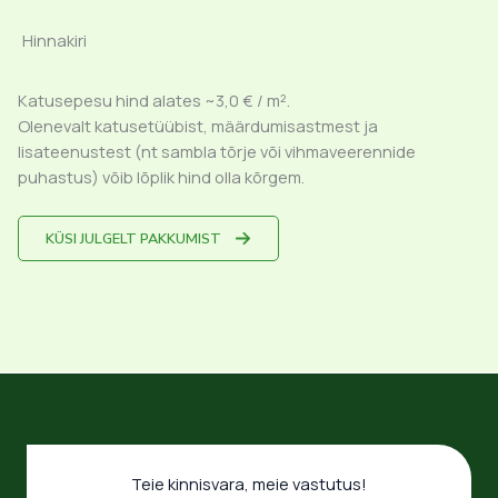
Hinnakiri
Katusepesu hind alates ~3,0 € / m².
Olenevalt katusetüübist, määrdumisastmest ja
lisateenustest (nt sambla tõrje või vihmaveerennide
puhastus) võib lõplik hind olla kõrgem.
KÜSI JULGELT PAKKUMIST
Teie kinnisvara, meie vastutus!