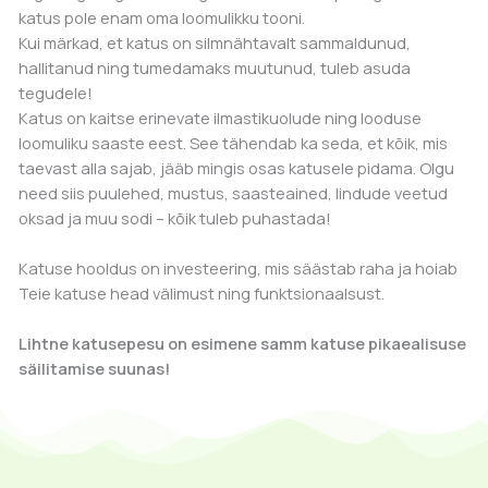
katus pole enam oma loomulikku tooni.
Kui märkad, et katus on silmnähtavalt sammaldunud,
hallitanud ning tumedamaks muutunud, tuleb asuda
tegudele!
Katus on kaitse erinevate ilmastikuolude ning looduse
loomuliku saaste eest. See tähendab ka seda, et kõik, mis
taevast alla sajab, jääb mingis osas katusele pidama. Olgu
need siis puulehed, mustus, saasteained, lindude veetud
oksad ja muu sodi – kõik tuleb puhastada!
Katuse hooldus on investeering, mis säästab raha ja hoiab
Teie katuse head välimust ning funktsionaalsust.
Lihtne katusepesu on esimene samm katuse pikaealisuse
säilitamise suunas!