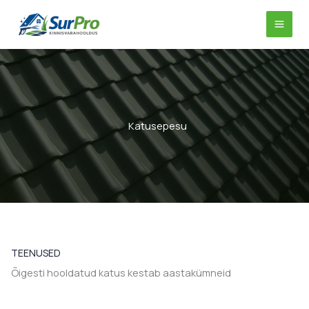
Skip
to
content
Katusepesu
TEENUSED
Õigesti hooldatud katus kestab aastakümneid