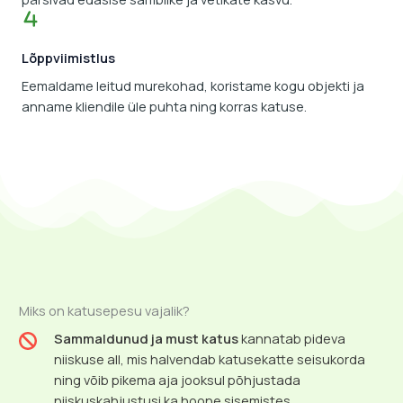
Lõppviimistlus
Eemaldame leitud murekohad, koristame kogu objekti ja
anname kliendile üle puhta ning korras katuse.
Miks on katusepesu vajalik?
Sammaldunud ja must katus
kannatab pideva
niiskuse all, mis halvendab katusekatte seisukorda
ning võib pikema aja jooksul põhjustada
niiskuskahjustusi ka hoone sisemistes