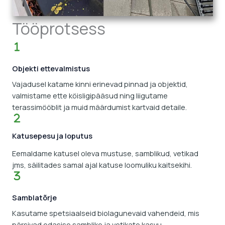
Tööprotsess
Objekti ettevalmistus
Vajadusel katame kinni erinevad pinnad ja objektid,
valmistame ette köisligipääsud ning liigutame
terassimööblit ja muid määrdumist kartvaid detaile.
Katusepesu ja loputus
Eemaldame katusel oleva mustuse, samblikud, vetikad
jms, säilitades samal ajal katuse loomuliku kaitsekihi.
Samblatõrje
Kasutame spetsiaalseid biolagunevaid vahendeid, mis
pärsivad edasise samblike ja vetikate kasvu.