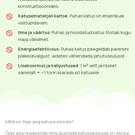
konstruktsioonides.
Katusematerjali kaitse.
Puhas katus on ilmastikule
vastupidavam.
Ilme ja väärtus
. Puhas ja hooldatud katus tõstab kogu
maja välisilmet.
Energiaefektiivsus.
Puhas katus peegeldab paremini
päikesevalgust, aidates vähendada jahutuskulusid.
Lisakoormus ja kahjustused
. 1 m³ vett ja niisket
sammalt = ~1 tonn lisaraskust katusele.
Millal on õige aeg katuse pesuks?
Õige aeg reageerida ning alustada katusepesuga on siis kui