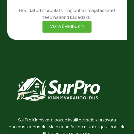
Hooldatud muruplats ning puhas majafassaad
teeb naabrid kadedaks!
VÕTA ÜHENDUST!
SurPro Kinnisvara pakub kvaliteetseid kinnisvara
hooldusteenuseid. Meie eesmärk on muuta iga kliendi elu
lihtsamaks ja muretuks.