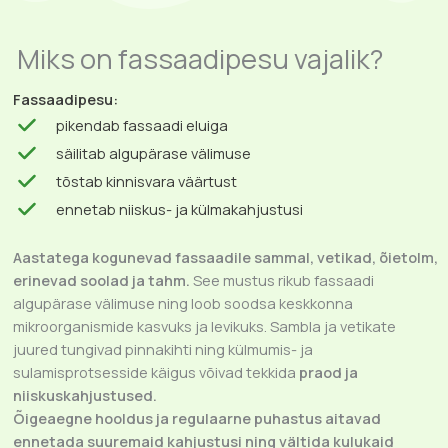
Miks on fassaadipesu vajalik?
Fassaadipesu:
pikendab fassaadi eluiga
säilitab algupärase välimuse
tõstab kinnisvara väärtust
ennetab niiskus- ja külmakahjustusi
Aastatega kogunevad fassaadile sammal, vetikad, õietolm,
erinevad soolad ja tahm.
See mustus rikub fassaadi
algupärase välimuse ning loob soodsa keskkonna
mikroorganismide kasvuks ja levikuks. Sambla ja vetikate
juured tungivad pinnakihti ning külmumis- ja
sulamisprotsesside käigus võivad tekkida
praod ja
niiskuskahjustused.
Õigeaegne hooldus ja regulaarne puhastus aitavad
ennetada suuremaid kahjustusi ning vältida kulukaid