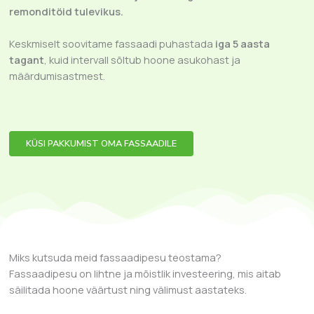
remonditöid tulevikus.
Keskmiselt soovitame fassaadi puhastada
iga 5 aasta
tagant
, kuid intervall sõltub hoone asukohast ja
määrdumisastmest.
KÜSI PAKKUMIST OMA FASSAADILE
Miks kutsuda meid fassaadipesu teostama?
Fassaadipesu on lihtne ja mõistlik investeering, mis aitab
säilitada hoone väärtust ning välimust aastateks.