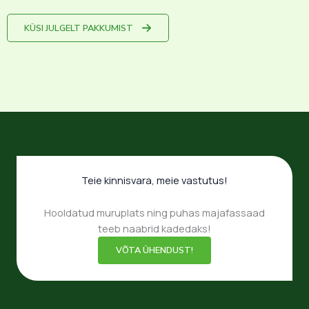
KÜSI JULGELT PAKKUMIST
Teie kinnisvara, meie vastutus!
Hooldatud muruplats ning puhas majafassaad
teeb naabrid kadedaks!
VÕTA ÜHENDUST!