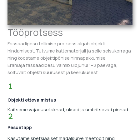
Tööprotsess
Fassaadipesu tellimise protsess algab objekti
hindamisest. Tutvume kattematerjali ja selle seisukorraga
ning koostame objektipõhise hinnapakkumise.
Eramaja fassaadipesu valmib üldjuhul 1–2 päevaga,
sõltuvalt objekti suurusest ja keerukusest.
Objekti ettevalmistus
Kaitseme vajadusel aknad, uksed ja ümbritsevad pinnad.
Pesuetapp
Kasutame spetsiaalset madalsurve meetodit ning