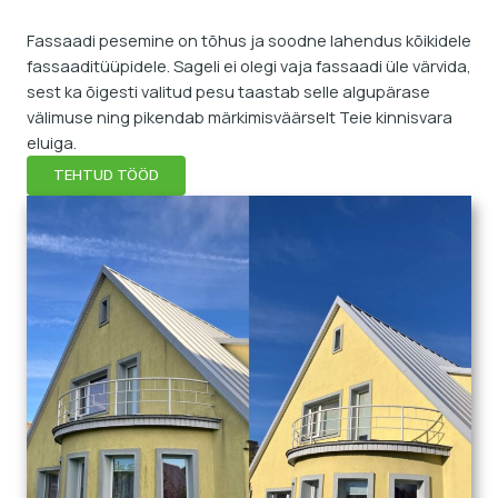
Fassaadi pesemine on tõhus ja soodne lahendus kõikidele
fassaaditüüpidele. Sageli ei olegi vaja fassaadi üle värvida,
sest ka õigesti valitud pesu taastab selle algupärase
välimuse ning pikendab märkimisväärselt Teie kinnisvara
eluiga.
TEHTUD TÖÖD