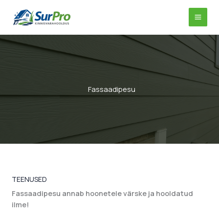
Skip
to
content
Fassaadipesu
TEENUSED
Fassaadipesu annab hoonetele värske ja hooldatud
ilme!